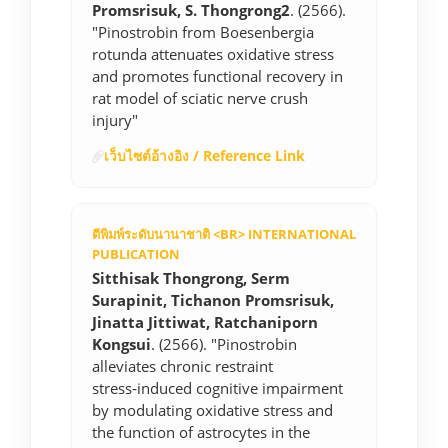
Promsrisuk, S. Thongrong2
. (2566).
"Pinostrobin from Boesenbergia
rotunda attenuates oxidative stress
and promotes functional recovery in
rat model of sciatic nerve crush
injury"
เว็บไซต์อ้างอิง / Reference Link
ตีพิมพ์ระดับนานาชาติ <BR> INTERNATIONAL
PUBLICATION
Sitthisak Thongrong, Serm
Surapinit, Tichanon Promsrisuk,
Jinatta Jittiwat, Ratchaniporn
Kongsui
. (2566). "Pinostrobin
alleviates chronic restraint
stress‑induced cognitive impairment
by modulating oxidative stress and
the function of astrocytes in the