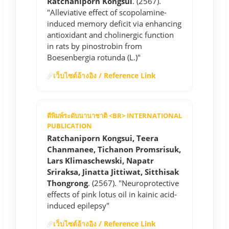
Ratchaniporn Kongsui
. (2567).
"Alleviative effect of scopolamine-
induced memory deficit via enhancing
antioxidant and cholinergic function
in rats by pinostrobin from
Boesenbergia rotunda (L.)"
เว็บไซต์อ้างอิง / Reference Link
ตีพิมพ์ระดับนานาชาติ <BR> INTERNATIONAL
PUBLICATION
Ratchaniporn Kongsui, Teera
Chanmanee, Tichanon Promsrisuk,
Lars Klimaschewski, Napatr
Sriraksa, Jinatta Jittiwat, Sitthisak
Thongrong
. (2567). "Neuroprotective
effects of pink lotus oil in kainic acid-
induced epilepsy"
เว็บไซต์อ้างอิง / Reference Link