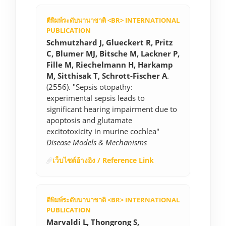
ตีพิมพ์ระดับนานาชาติ <BR> INTERNATIONAL
PUBLICATION
Schmutzhard J, Glueckert R, Pritz
C, Blumer MJ, Bitsche M, Lackner P,
Fille M, Riechelmann H, Harkamp
M, Sitthisak T, Schrott-Fischer A
.
(2556). "Sepsis otopathy:
experimental sepsis leads to
significant hearing impairment due to
apoptosis and glutamate
excitotoxicity in murine cochlea"
Disease Models & Mechanisms
เว็บไซต์อ้างอิง / Reference Link
ตีพิมพ์ระดับนานาชาติ <BR> INTERNATIONAL
PUBLICATION
Marvaldi L, Thongrong S,