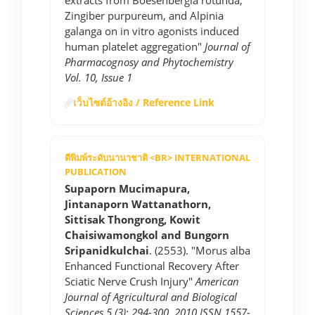
extracts from Boesenbergia rotunda,
Zingiber purpureum, and Alpinia
galanga on in vitro agonists induced
human platelet aggregation"
Journal of
Pharmacognosy and Phytochemistry
Vol. 10, Issue 1
เว็บไซต์อ้างอิง / Reference Link
ตีพิมพ์ระดับนานาชาติ <BR> INTERNATIONAL
PUBLICATION
Supaporn Mucimapura,
Jintanaporn Wattanathorn,
Sittisak Thongrong, Kowit
Chaisiwamongkol and Bungorn
Sripanidkulchai
. (2553). "Morus alba
Enhanced Functional Recovery After
Sciatic Nerve Crush Injury"
American
Journal of Agricultural and Biological
Sciences 5 (3): 294-300, 2010 ISSN 1557-