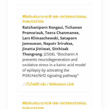
ตีพิมพ์ระดับนานาชาติ <BR> INTERNATIONAL
PUBLICATION
Ratchaniporn Kongsui, Tichanon
Promsrisuk, Teera Chanmanee,
Lars Klimaschewski, Sataporn
Jamsuwan, Napatr Sriraksa,
Jinatta Jittiwat, Sitthisak
Thongrong
. (2568). "Biochanin A
prevents neurodegeneration and
oxidative stress in a kainic acid model
of epilepsy by activating the
PI3K/Akt/Nrf2 signaling pathway"
เว็บไซต์อ้างอิง / Reference Link
ตีพิมพ์ระดับนานาชาติ <BR> INTERNATIONAL
PUBLICATION