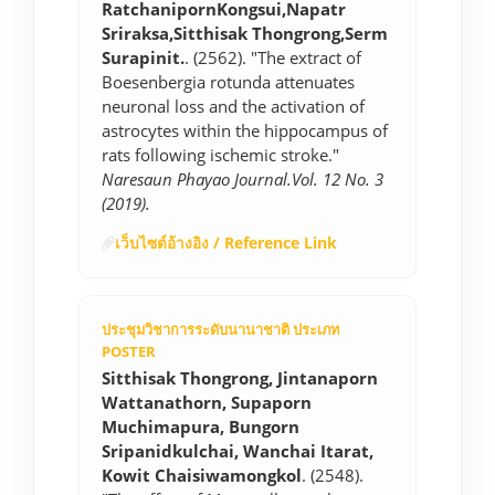
RatchanipornKongsui,Napatr
Sriraksa,Sitthisak Thongrong,Serm
Surapinit.
. (2562). "The extract of
Boesenbergia rotunda attenuates
neuronal loss and the activation of
astrocytes within the hippocampus of
rats following ischemic stroke."
Naresaun Phayao Journal.Vol. 12 No. 3
(2019).
เว็บไซต์อ้างอิง / Reference Link
ประชุมวิชาการระดับนานาชาติ ประเภท
POSTER
Sitthisak Thongrong, Jintanaporn
Wattanathorn, Supaporn
Muchimapura, Bungorn
Sripanidkulchai, Wanchai Itarat,
Kowit Chaisiwamongkol
. (2548).