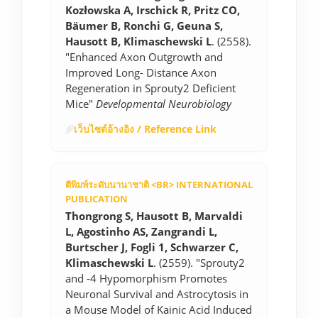
Kozłowska A, Irschick R, Pritz CO,
Bäumer B, Ronchi G, Geuna S,
Hausott B, Klimaschewski L
. (2558).
"Enhanced Axon Outgrowth and
Improved Long- Distance Axon
Regeneration in Sprouty2 Deficient
Mice"
Developmental Neurobiology
เว็บไซต์อ้างอิง / Reference Link
ตีพิมพ์ระดับนานาชาติ <BR> INTERNATIONAL
PUBLICATION
Thongrong S, Hausott B, Marvaldi
L, Agostinho AS, Zangrandi L,
Burtscher J, Fogli 1, Schwarzer C,
Klimaschewski L
. (2559). "Sprouty2
and -4 Hypomorphism Promotes
Neuronal Survival and Astrocytosis in
a Mouse Model of Kainic Acid Induced